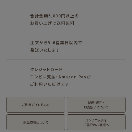
アイテム別
レターセット・便箋・封筒
のし袋
はんこ
スタンプパッド
ぽち袋
おりがみ
合計金額5,000円以上の
M5
M6
M5スクエア
布物
文具・雑貨
お買い上げで送料無料
そえぶみ箋リフィル
遊び箋リフィル
バインダー
シリーズで探す
プロダクト商品の
雑貨類
その他
注文から5-6営業日以内で
発送いたします
シリーズ別
シリーズで探す
クレジットカード
fufufu手帳
サンリオキャラクタ
カリタ
コンビニ支払・Amazon Payが
ーズ
ご利用いただけます
おやつパーティ
トビマツショウイチ
トコロコムギ
アルプスの少女ハイ
ロウ
ジ
配送・送料・
翠 sui の商品を見る
結々 yuiyui の商品を見る
ご利用ガイドをみる
お支払いについて
フルカワはんこの商品を見る
スタンプパッドの商品を見る
Lipton BEAR'S
カルビーレトロ
サンリオキャラクタ
TEA STAND
ーズ
コンビニ決済を
返品交換について
ご選択のお客様へ
フルーツマーケット