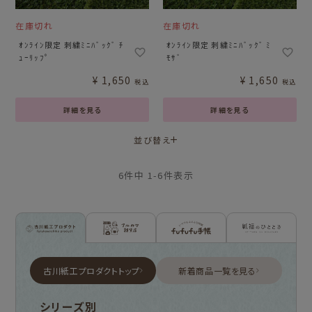
在庫切れ
在庫切れ
ｵﾝﾗｲﾝ限定 刺繍ﾐﾆﾊﾞｯｸﾞ ﾁ
ｵﾝﾗｲﾝ限定 刺繍ﾐﾆﾊﾞｯｸﾞ ﾐ
ｭｰﾘｯﾌﾟ
ﾓｻﾞ
¥
1,650
¥
1,650
税込
税込
詳細を見る
詳細を見る
並び替え
6
件中
1
-
6
件表示
古川紙工プロダクトトップ
新着商品一覧を見る
シリーズ別