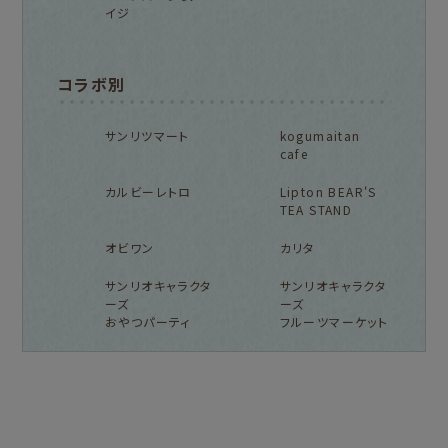
イジ
コラボ別
サンリツマート
kogumaitan
cafe
カルビーレトロ
Lipton BEAR'S
TEA STAND
オビワン
カリタ
サンリオキャラクタ
サンリオキャラクタ
ーズ
ーズ
おやつパーティ
フルーツマーケット
フルカワ雑貨店トップ
紙福のひとときトップ
fufufu手帳トップ
新着商品一覧をみる
商品一覧をみる
商品一覧をみる