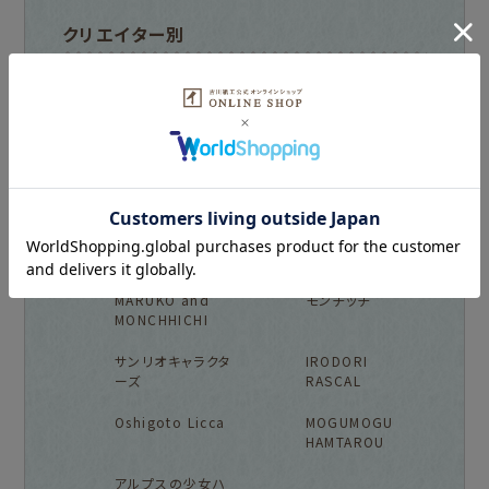
クリエイター別
mizutama
トビマツショウイチ
ロウ
トコロコムギ
オビワン
キャラクター別
NEW!
NEW!
MARUKO and
モンチッチ
MONCHHICHI
サンリオキャラクタ
IRODORI
ーズ
RASCAL
Oshigoto Licca
MOGUMOGU
HAMTAROU
アルプスの少女ハ