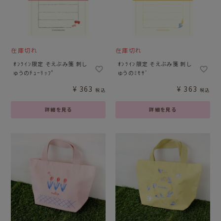
在庫切れ
在庫切れ
ｵﾝﾗｲﾝ限定 そえぶみ箋 刺し
ｵﾝﾗｲﾝ限定 そえぶみ箋 刺し
ゅうのﾁｭｰﾘｯﾌﾟ
ゅうのﾐﾓｻﾞ
¥
363
¥
363
税込
税込
詳細を見る
詳細を見る