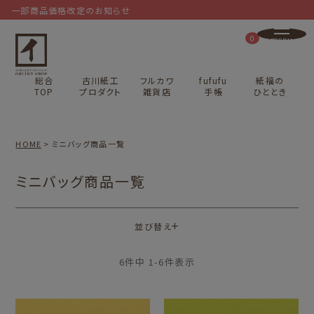
一部商品価格改定のお知らせ
0
総合
古川紙工
フルカワ
fufufu
紙福の
TOP
プロダクト
雑貨店
手帳
ひととき
HOME
ミニバッグ商品一覧
ミニバッグ商品一覧
並び替え
6
件中
1
-
6
件表示