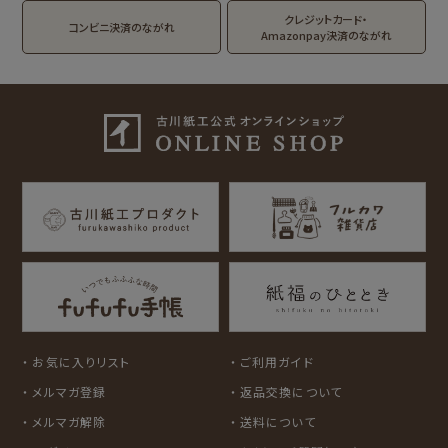
DAILY LIFE
kokoromoyou
お菓子などうぶつ
クレジットカード・
コンビニ決済のながれ
工房
Amazonpay決済のながれ
わたしびより
イラストレータ別
for Gift Tulipの商品を見る
for Gift Mimozaの商品を見る
mizutama
トビマツショウイチ
トコロコムギ
NIPPON365 の商品を見る
ロウ
キャラクター別
サンリオキャラクタ
アルプスの少女ハイ
ーズ
ジ
コラボ別
カルビーレトロ
Lipton BEAR'S
カリタ
お気に入りリスト
ご利用ガイド
TEA STAND
メルマガ登録
返品交換について
メルマガ解除
送料について