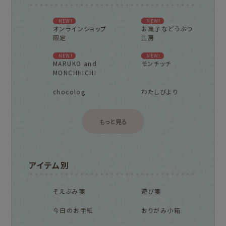
NEW!
NEW!
オンラインショップ
お菓子などうぶつ
限定
工房
NEW!
NEW!
MARUKO and
モンチッチ
MONCHHICHI
chocolog
わたしびより
もっと見る
アイテム別
そえぶみ箋
遊び箋
今日のお手紙
おりがみ小箱