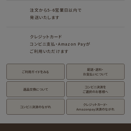
プロダクト商品の
雑貨類
その他
注文から5-6営業日以内で
発送いたします
シリーズ別
シリーズで探す
クレジットカード
fufufu手帳
サンリオキャラクタ
カリタ
コンビニ支払・Amazon Payが
ーズ
ご利用いただけます
おやつパーティ
トビマツショウイチ
トコロコムギ
アルプスの少女ハイ
ロウ
ジ
配送・送料・
翠 sui の商品を見る
結々 yuiyui の商品を見る
ご利用ガイドをみる
お支払いについて
フルカワはんこの商品を見る
スタンプパッドの商品を見る
Lipton BEAR'S
カルビーレトロ
サンリオキャラクタ
TEA STAND
ーズ
コンビニ決済を
返品交換について
ご選択のお客様へ
フルーツマーケット
DAILY LIFE
kokoromoyou
お菓子などうぶつ
クレジットカード・
コンビニ決済のながれ
工房
Amazonpay決済のながれ
わたしびより
イラストレータ別