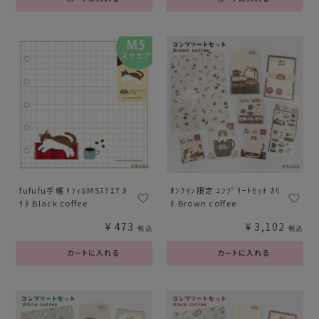
fufufu手帳 ﾘﾌｨﾙM5ｽｸｴｱ ｶ
ｵﾝﾗｲﾝ限定 ｺﾝﾌﾟﾘｰﾄｾｯﾄ ｶﾘ
ﾘﾀ Black coffee
ﾀ Brown coffee
¥
473
¥
3,102
税込
税込
カートに入れる
カートに入れる