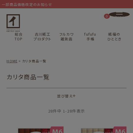
部商品価格改定のお知らせ
0
総合
古川紙工
フルカワ
fufufu
紙福の
TOP
プロダクト
雑貨店
手帳
ひととき
HOME
カリタ商品一覧
カリタ商品一覧
並び替え
28
件中
1
-
28
件表示