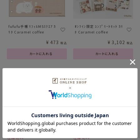
fufufu手帳 ﾘﾌｨﾙM5ｽｸｴｱ ｶ
ｵﾝﾗｲﾝ限定 ｺﾝﾌﾟﾘｰﾄｾｯﾄ ｶﾘ
ﾘﾀ Caramel coffee
ﾀ Caramel coffee
¥
473
¥
3,102
税込
税込
カートに入れる
カートに入れる
在庫切れ
在庫切れ