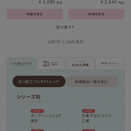
¥
3,080
¥
2,640
税込
税込
詳細を見る
詳細を見る
並び替え
28
件中
1
-
28
件表示
古川紙工プロダクトトップ
新着商品一覧を見る
シリーズ別
NEW!
NEW!
オンラインショップ
お菓子などうぶつ
限定
工房