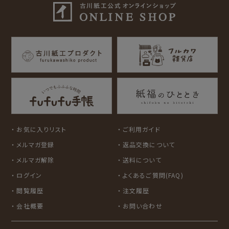
for Gift Tulipの商品を見る
for Gift Mimozaの商品を見る
mizutama
トビマツショウイチ
トコロコムギ
NIPPON365 の商品を見る
ロウ
キャラクター別
サンリオキャラクタ
アルプスの少女ハイ
ーズ
ジ
コラボ別
カルビーレトロ
Lipton BEAR'S
カリタ
お気に入りリスト
ご利用ガイド
TEA STAND
メルマガ登録
返品交換について
メルマガ解除
送料について
ログイン
よくあるご質問(FAQ)
閲覧履歴
注文履歴
会社概要
お問い合わせ