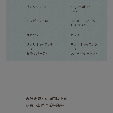
サンリツマート
kogumaitan
cafe
カルビーレトロ
Lipton BEAR'S
TEA STAND
オビワン
カリタ
サンリオキャラクタ
サンリオキャラクタ
ーズ
ーズ
おやつパーティ
フルーツマーケット
フルカワ雑貨店トップ
紙福のひとときトップ
fufufu手帳トップ
新着商品一覧をみる
商品一覧をみる
商品一覧をみる
アイテム別
レターセット・便箋・封筒
のし袋
はんこ
スタンプパッド
ぽち袋
おりがみ
合計金額5,000円以上の
M5
M6
M5スクエア
布物
文具・雑貨
お買い上げで送料無料
そえぶみ箋リフィル
遊び箋リフィル
バインダー
シリーズで探す