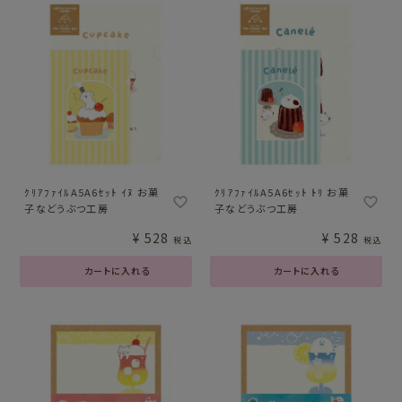
ｸﾘｱﾌｧｲﾙA5A6ｾｯﾄ ｲﾇ お菓
ｸﾘｱﾌｧｲﾙA5A6ｾｯﾄ ﾄﾘ お菓
子などうぶつ工房
子などうぶつ工房
¥
528
¥
528
税込
税込
カートに入れる
カートに入れる