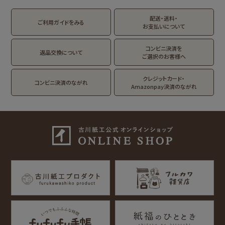
トビマツショウイチ
トコロコムギ
アルプスの少女ハイ
ロウ
ジ
配送・送料・
翠 sui の商品を見る
結々 yuiyui の商品を見る
ご利用ガイドをみる
お支払いについて
フルカワはんこの商品を見る
スタンプパッドの商品を見る
Lipton BEAR'S
カルビーレトロ
サンリオキャラクタ
TEA STAND
ーズ
コンビニ決済を
返品交換について
ご選択のお客様へ
フルーツマーケット
DAILY LIFE
kokoromoyou
お菓子などうぶつ
クレジットカード・
コンビニ決済のながれ
工房
Amazonpay決済のながれ
わたしびより
イラストレータ別
for Gift Tulipの商品を見る
for Gift Mimozaの商品を見る
mizutama
トビマツショウイチ
トコロコムギ
NIPPON365 の商品を見る
ロウ
キャラクター別
サンリオキャラクタ
アルプスの少女ハイ
ーズ
ジ
コラボ別