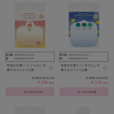
販売期
2026/03/13 12:30
〜
販売期
2026/03/13 12:30
〜
間
2026/08/20 23:59
間
2026/08/20 23:59
型抜き付箋 ｿｰﾀﾞにゃんこ お
型抜き付箋 ｾﾞﾘｰあざらし お
菓子などうぶつ工房
菓子などうぶつ工房
¥
396
¥
396
のところ
のところ
¥
316
¥
316
税込
税込
カートに入れる
カートに入れる