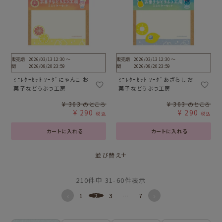
販売期
2026/03/13 12:30
〜
販売期
2026/03/13 12:30
〜
間
2026/08/20 23:59
間
2026/08/20 23:59
ﾐﾆﾚﾀｰｾｯﾄ ｿｰﾀﾞにゃんこ お
ﾐﾆﾚﾀｰｾｯﾄ ｿｰﾀﾞあざらし お
菓子などうぶつ工房
菓子などうぶつ工房
¥
363
¥
363
のところ
のところ
¥
290
¥
290
税込
税込
カートに入れる
カートに入れる
並び替え
210
件中
31
-
60
件表示
1
2
3
…
7