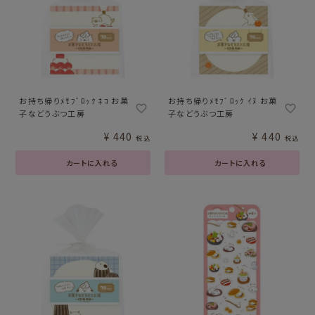
お持ち帰りﾒﾓﾌﾞﾛｯｸ ﾈｺ お菓
お持ち帰りﾒﾓﾌﾞﾛｯｸ ｲﾇ お菓
子などうぶつ工房
子などうぶつ工房
¥
440
¥
440
税込
税込
カートに入れる
カートに入れる