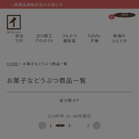
一部商品価格改定のお知らせ
0
総合
古川紙工
フルカワ
fufufu
紙福の
TOP
プロダクト
雑貨店
手帳
ひととき
HOME
お菓子などうぶつ商品一覧
お菓子などうぶつ商品一覧
並び替え
210
件中
31
-
60
件表示
1
2
3
…
7