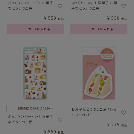
ぷっくりｼｰﾙｼｰﾄ ﾊﾟﾝ お菓子
ぷっくりｼｰﾙｼｰﾄ 洋菓子 お菓
などうぶつ工房
子などうぶつ工房
¥
550
¥
550
税込
税込
カートに入れる
カートに入れる
販売期間
2026/07/10 12:30
〜
お菓子などうぶつ工房 ｽﾃｯｶ
ｰ ﾌﾙｰﾂｻﾝﾄﾞ
ぷっくりｼｰﾙｼｰﾄ ｹｰｷ お菓子
などうぶつ工房
¥
275
税込
¥
550
税込