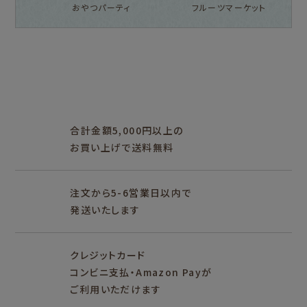
おやつパーティ
フルーツマーケット
フルカワ雑貨店トップ
紙福のひとときトップ
fufufu手帳トップ
新着商品一覧をみる
商品一覧をみる
商品一覧をみる
アイテム別
レターセット・便箋・封筒
のし袋
はんこ
スタンプパッド
ぽち袋
おりがみ
合計金額5,000円以上の
M5
M6
M5スクエア
布物
文具・雑貨
お買い上げで送料無料
そえぶみ箋リフィル
遊び箋リフィル
バインダー
シリーズで探す
プロダクト商品の
雑貨類
その他
注文から5-6営業日以内で
発送いたします
シリーズ別
シリーズで探す
クレジットカード
fufufu手帳
サンリオキャラクタ
カリタ
コンビニ支払・Amazon Payが
ーズ
ご利用いただけます
おやつパーティ