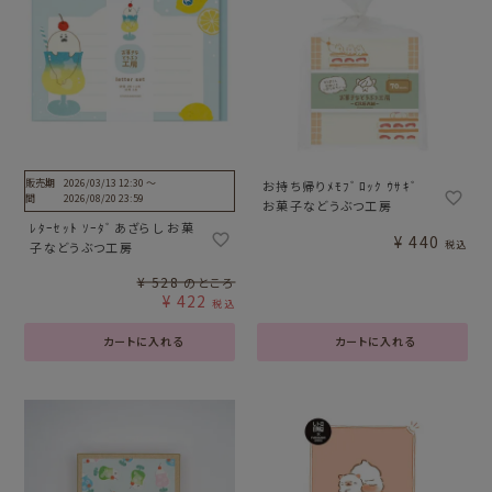
販売期
2026/03/13 12:30
〜
お持ち帰りﾒﾓﾌﾞﾛｯｸ ｳｻｷﾞ
間
2026/08/20 23:59
お菓子などうぶつ工房
ﾚﾀｰｾｯﾄ ｿｰﾀﾞあざらし お菓
¥
440
税込
子などうぶつ工房
¥
528
のところ
¥
422
税込
カートに入れる
カートに入れる