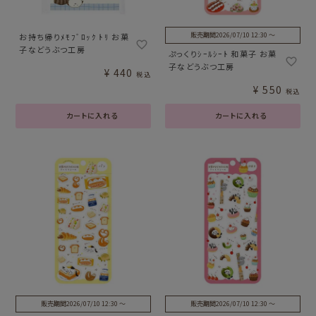
販売期間
2026/07/10 12:30
〜
お持ち帰りﾒﾓﾌﾞﾛｯｸ ﾄﾘ お菓
子などうぶつ工房
ぷっくりｼｰﾙｼｰﾄ 和菓子 お菓
子などうぶつ工房
¥
440
税込
¥
550
税込
カートに入れる
カートに入れる
販売期間
2026/07/10 12:30
〜
販売期間
2026/07/10 12:30
〜