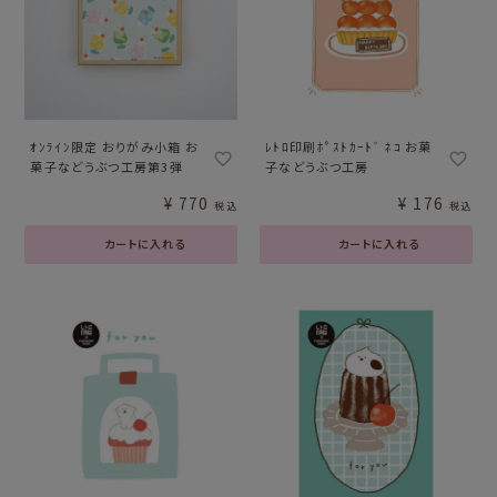
ｵﾝﾗｲﾝ限定 おりがみ小箱 お
ﾚﾄﾛ印刷ﾎﾟｽﾄｶｰﾄﾞ ﾈｺ お菓
菓子などうぶつ工房第3弾
子などうぶつ工房
¥
770
¥
176
税込
税込
カートに入れる
カートに入れる