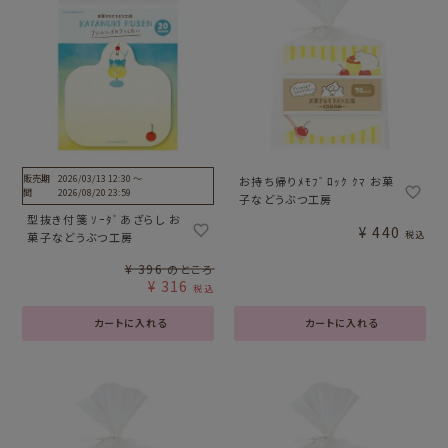
販売期
2026/03/13 12:30
〜
お持ち帰りﾒﾓﾌﾞﾛｯｸ ｸﾏ お菓
間
2026/08/20 23:59
子などうぶつ工房
型抜き付箋 ｿｰﾀﾞあざらし お
¥
440
税込
菓子などうぶつ工房
¥
396
のところ
¥
316
税込
カートに入れる
カートに入れる