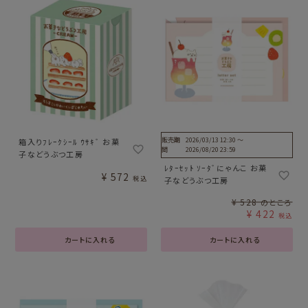
販売期
2026/03/13 12:30
〜
箱入りﾌﾚｰｸｼｰﾙ ｳｻｷﾞ お菓
間
2026/08/20 23:59
子などうぶつ工房
ﾚﾀｰｾｯﾄ ｿｰﾀﾞにゃんこ お菓
¥
572
税込
子などうぶつ工房
¥
528
のところ
¥
422
税込
カートに入れる
カートに入れる