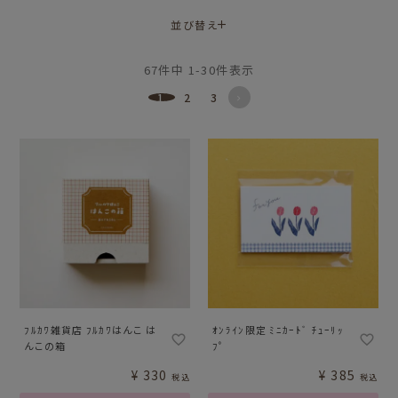
並び替え
67
件中
1
-
30
件表示
1
2
3
ﾌﾙｶﾜ雑貨店 ﾌﾙｶﾜはんこ は
ｵﾝﾗｲﾝ限定 ﾐﾆｶｰﾄﾞ ﾁｭｰﾘｯ
んこの箱
ﾌﾟ
¥
330
¥
385
税込
税込