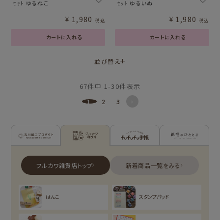
ｾｯﾄ ゆるねこ
ｾｯﾄ ゆるいぬ
¥
1,980
¥
1,980
税込
税込
カートに入れる
カートに入れる
並び替え
67
件中
1
-
30
件表示
1
2
3
古川紙工プロダクトトップ
フルカワ雑貨店トップ
新着商品一覧を見る
新着商品一覧をみる
シリーズ別
はんこ
スタンプパッド
NEW!
NEW!