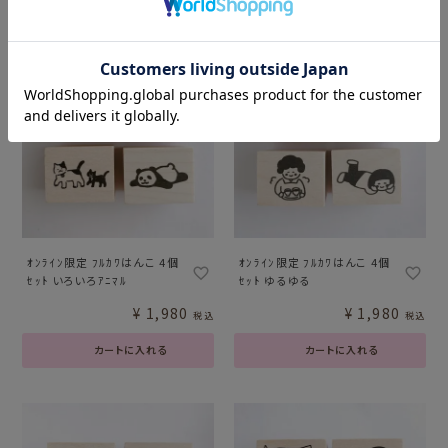
ｵﾝﾗｲﾝ限定 ﾌﾙｶﾜはんこ 4個
ｵﾝﾗｲﾝ限定 ﾌﾙｶﾜはんこ 4個
ｾｯﾄ いろいろｱﾆﾏﾙ
ｾｯﾄ ゆるゆる
¥
1,980
¥
1,980
税込
税込
カートに入れる
カートに入れる