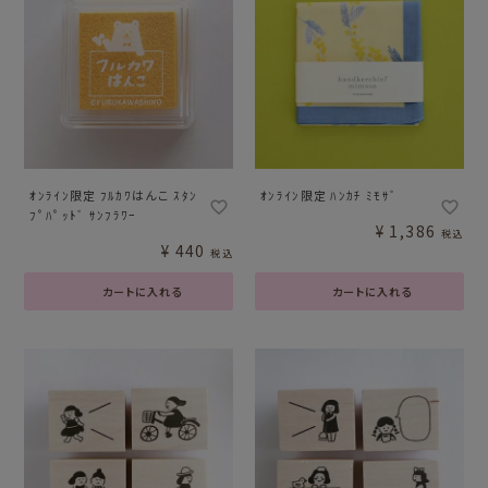
ｵﾝﾗｲﾝ限定 ﾌﾙｶﾜはんこ ｽﾀﾝ
ｵﾝﾗｲﾝ限定 ﾊﾝｶﾁ ﾐﾓｻﾞ
ﾌﾟﾊﾟｯﾄﾞ ｻﾝﾌﾗﾜｰ
¥
1,386
税込
¥
440
税込
カートに入れる
カートに入れる