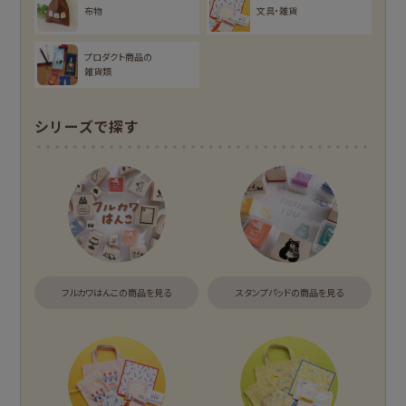
オンラインショップ
お菓子などうぶつ
布物
文具・雑貨
限定
工房
NEW!
NEW!
プロダクト商品の
MARUKO and
モンチッチ
雑貨類
MONCHHICHI
chocolog
わたしびより
シリーズで探す
もっと見る
アイテム別
フルカワはんこの商品を見る
スタンプパッドの商品を見る
そえぶみ箋
遊び箋
今日のお手紙
おりがみ小箱
ニコイチmemo
チョキチョキペーパ
ー