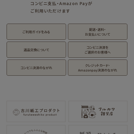
fufufu手帳
サンリオキャラクタ
カリタ
コンビニ支払・Amazon Payが
ーズ
mizutama
トビマツショウイチ
ご利用いただけます
おやつパーティ
ロウ
トビマツショウイチ
トコロコムギ
アルプスの少女ハイ
トコロコムギ
オビワン
ロウ
ジ
配送・送料・
翠 sui の商品を見る
結々 yuiyui の商品を見る
ご利用ガイドをみる
お支払いについて
Lipton BEAR'S
カルビーレトロ
サンリオキャラクタ
キャラクター別
TEA STAND
ーズ
コンビニ決済を
返品交換について
ご選択のお客様へ
フルーツマーケット
NEW!
NEW!
DAILY LIFE
kokoromoyou
お菓子などうぶつ
クレジットカード・
MARUKO and
モンチッチ
コンビニ決済のながれ
工房
Amazonpay決済のながれ
MONCHHICHI
わたしびより
サンリオキャラクタ
IRODORI
イラストレータ別
ーズ
RASCAL
Oshigoto Licca
MOGUMOGU
mizutama
トビマツショウイチ
トコロコムギ
HAMTAROU
NIPPON365 の商品を見る
ロウ
キャラクター別
アルプスの少女ハ
イジ