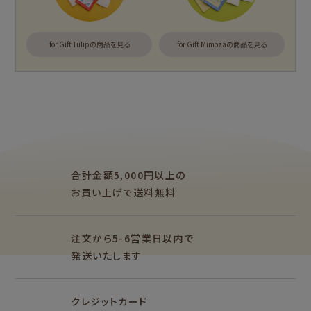
もっと見る
for Gift Tulipの商品を見る
for Gift Mimozaの商品を見る
カテゴリー別
紙福のひとときトップ
fufufu手帳トップ
商品一覧をみる
商品一覧をみる
レターセット・便
ますきんぐテープ
箋・封筒
アイテム別
レターセット・便箋・封筒
のし袋
柄紙・ラッピング
一筆箋・封筒
ぽち袋
おりがみ
合計金額5,000円以上の
M5
M6
M5スクエア
カード・ポストカー
文具・その他
お買い上げで送料無料
ド
そえぶみ箋リフィル
遊び箋リフィル
バインダー
シリーズで探す
もっと見る
その他
注文から5-6営業日以内で
発送いたします
シリーズ別
クリエイター別
クレジットカード