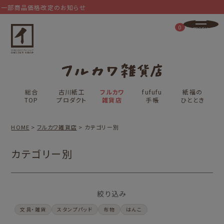
部商品価格改定のお知らせ
0
総合
古川紙工
フルカワ
fufufu
紙福の
TOP
プロダクト
雑貨店
手帳
ひととき
HOME
フルカワ雑貨店
カテゴリー別
カテゴリー別
絞り込み
文具・雑貨
スタンプパッド
布物
はんこ