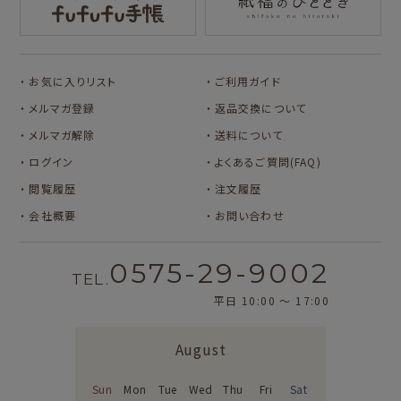
サンリオキャラクタ
アルプスの少女ハイ
ーズ
ジ
コラボ別
コラボ別
サンリツマート
kogumaitan
お気に入りリスト
ご利用ガイド
カルビーレトロ
Lipton BEAR'S
カリタ
cafe
TEA STAND
メルマガ登録
返品交換について
カルビーレトロ
Lipton BEAR'S
メルマガ解除
送料について
TEA STAND
ログイン
よくあるご質問(FAQ)
オビワン
カリタ
閲覧履歴
注文履歴
サンリオキャラクタ
サンリオキャラクタ
会社概要
お問い合わせ
ーズ
ーズ
おやつパーティ
フルーツマーケット
0575-29-9002
TEL.
平日 10:00 〜 17:00
August
Sun
Mon
Tue
Wed
Thu
Fri
Sat