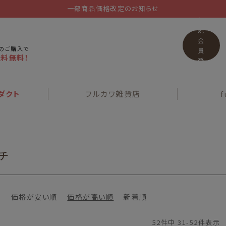
一部商品価格改定のお知らせ
新
規
会
上のご購入で
員
送料無料！
登
録
ダクト
フルカワ
雑貨店
f
チ
価格が安い順
価格が高い順
新着順
52
件中
31
-
52
件表示