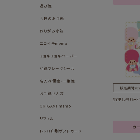
遊び箋
今日のお手紙
おりがみ小箱
ニコイチmemo
チョキチョキペーパー
和紙フレークシール
名入れ便箋・一筆箋
販売期間
202
お手紙さんぽ
箔押しｸﾘｱｶｰﾄﾞ
ORIGAMI memo
リフィル
カ
レトロ印刷ポストカード