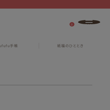
0
ufufu
手帳
紙福の
ひととき