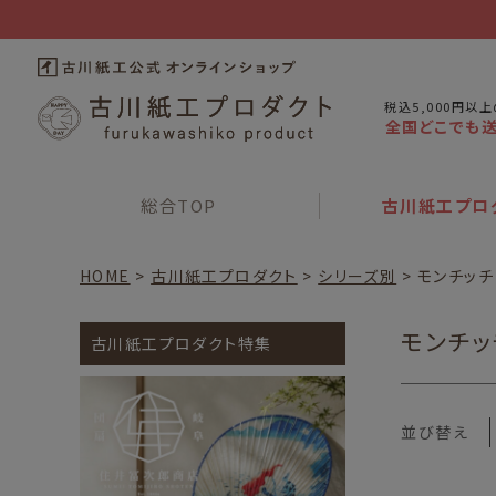
税込5,000円以
全国どこでも
総合
TOP
古川紙工
プロ
HOME
古川紙工プロダクト
シリーズ別
モンチッチ
モンチッ
古川紙工プロダクト特集
並び替え