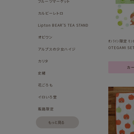
フルーツマーケット
カルビーレトロ
Lipton BEAR'S TEA STAND
オビワン
ｵﾝﾗｲﾝ限定 ﾓﾝ
OTEGAMI SET
アルプスの少女ハイジ
カリタ
カ
史緒
花ごろも
イロいろ堂
販路限定
もっと見る