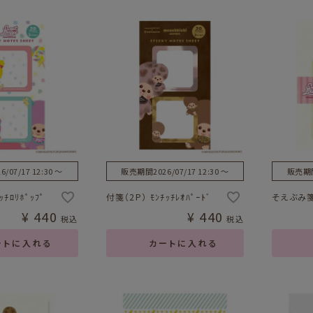
6/07/17 12:30
〜
販売期間
2026/07/17 12:30
〜
販売期
ｯﾁﾛﾘﾎﾟｯﾌﾟ
付箋（2P） ﾓﾝﾁｯﾁﾚｵﾊﾟｰﾄﾞ
そえぶみ箋 
¥
440
¥
440
税込
税込
ートに入れる
カートに入れる