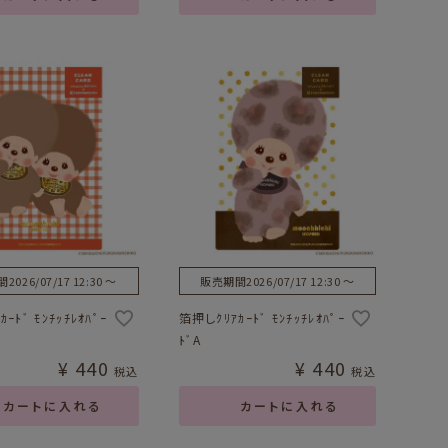
間
2026/07/17 12:30
〜
販売期間
2026/07/17 12:30
〜
ｰﾄﾞ ﾓﾝﾁｯﾁﾚｵﾊﾟｰ
箔押しｸﾘｱｶｰﾄﾞ ﾓﾝﾁｯﾁﾚｵﾊﾟｰ
ﾄﾞA
¥
440
¥
440
税込
税込
カートに入れる
カートに入れる