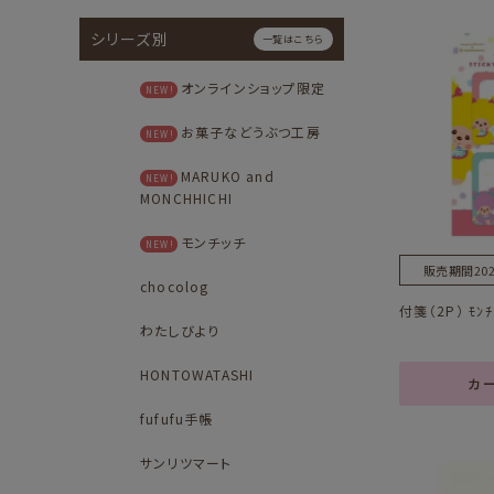
シリーズ別
一覧はこちら
オンラインショップ限定
NEW!
お菓子などうぶつ工房
NEW!
MARUKO and
NEW!
MONCHHICHI
モンチッチ
NEW!
販売期間
202
chocolog
付箋（2P） ﾓﾝﾁ
わたしびより
HONTOWATASHI
カ
fufufu手帳
サンリツマート