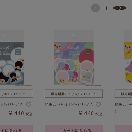
1
2
6/07/17 12:30
〜
販売期間
2026/07/17 12:30
〜
販売期
ﾓﾝﾁｯﾁｶﾗｰｽﾞB
和紙ﾌﾚｰｸｼｰﾙ ﾓﾝﾁｯﾁｶﾗｰｽﾞA
和紙ﾌﾚｰｸｼ
ﾌﾟ
¥
440
¥
440
税込
税込
ートに入れる
カートに入れる