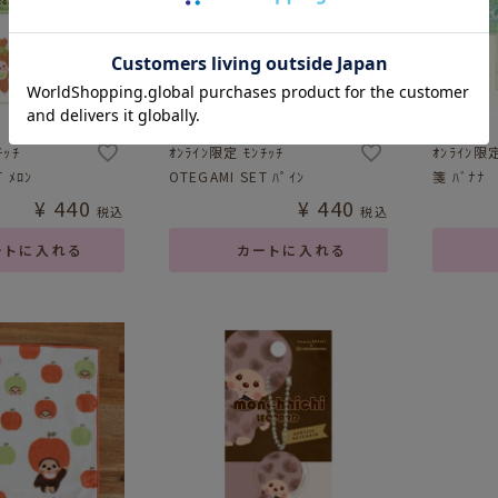
ﾁｯﾁ
ｵﾝﾗｲﾝ限定 ﾓﾝﾁｯﾁ
ｵﾝﾗｲﾝ限
 ﾒﾛﾝ
OTEGAMI SET ﾊﾟｲﾝ
箋 ﾊﾞﾅﾅ
¥
440
¥
440
税込
税込
ートに入れる
カートに入れる