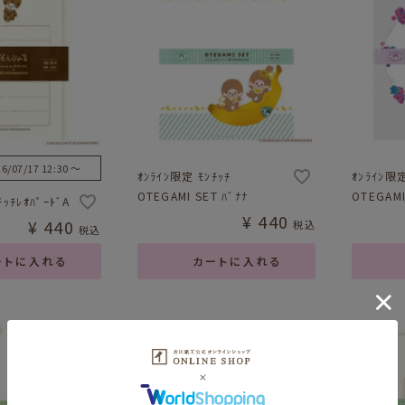
6/07/17 12:30
〜
ｵﾝﾗｲﾝ限定 ﾓﾝﾁｯﾁ
ｵﾝﾗｲﾝ限定
OTEGAMI SET ﾊﾞﾅﾅ
OTEGAM
ｯﾁﾚｵﾊﾟｰﾄﾞA
¥
440
¥
440
税込
税込
ートに入れる
カートに入れる