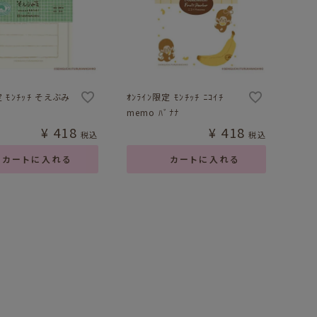
定 ﾓﾝﾁｯﾁ そえぶみ
ｵﾝﾗｲﾝ限定 ﾓﾝﾁｯﾁ ﾆｺｲﾁ
memo ﾊﾞﾅﾅ
¥
418
¥
418
税込
税込
カートに入れる
カートに入れる