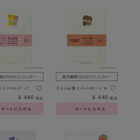
間
2026/07/17 12:30
〜
販売期間
2026/07/17 12:30
〜
ﾓﾝﾁｯﾁﾛﾘﾎﾟｯﾌﾟ
そえぶみ箋 ﾓﾝﾁｯﾁﾚｵﾊﾟｰﾄﾞB
¥
440
¥
440
税込
税込
カートに入れる
カートに入れる