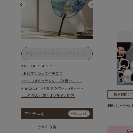
ATELIER SHOP
トビマツショウイチロウ
サンリオキャラクターズ
夏
シール
mizutama
おやつパーティ
ノート
販売期間
202
おりがみ小箱
オンライン限定
和紙ﾌﾚｰｸｼｰﾙ 
アイテム別
一覧はこちら
そえぶみ箋
カ