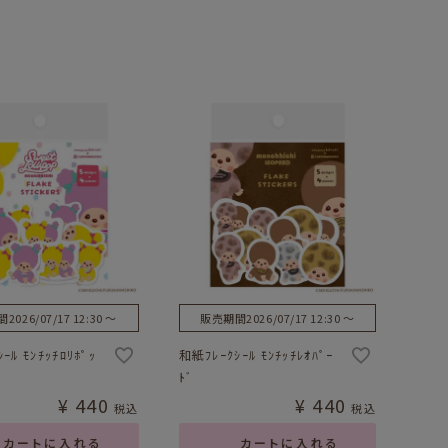
間
2026/07/17 12:30
〜
販売期間
2026/07/17 12:30
〜
ｰﾙ ﾓﾝﾁｯﾁﾛﾘﾎﾟｯ
和紙ﾌﾚｰｸｼｰﾙ ﾓﾝﾁｯﾁﾚｵﾊﾟｰ
ﾄﾞ
¥
440
¥
440
税込
税込
カートに入れる
カートに入れる