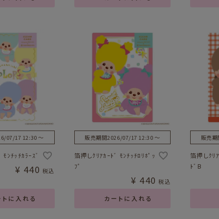
6/07/17 12:30
〜
販売期間
2026/07/17 12:30
〜
販売期
 ﾓﾝﾁｯﾁｶﾗｰｽﾞ
箔押しｸﾘｱｶｰﾄﾞ ﾓﾝﾁｯﾁﾛﾘﾎﾟｯ
箔押しｸﾘｱｶ
ﾌﾟ
ﾄﾞB
¥
440
税込
¥
440
税込
ートに入れる
カートに入れる