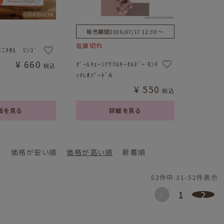
販売期間
2026/07/17 12:30
〜
在庫切れ
ﾐﾆﾀｵﾙ ﾘﾝｺﾞ
¥
660
ﾎﾞｰﾙﾁｪｰﾝｱｸﾘﾙｷｰﾎﾙﾀﾞｰ ﾓﾝﾁ
税込
ｯﾁﾚｵﾊﾟｰﾄﾞA
¥
550
税込
細を見る
詳細を見る
価格が安い順
価格が高い順
新着順
52
件中
31
-
52
件表示
1
2