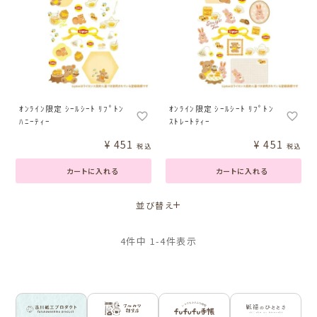
ｵﾝﾗｲﾝ限定 ｼｰﾙｼｰﾄ ﾘﾌﾟﾄﾝ
ｵﾝﾗｲﾝ限定 ｼｰﾙｼｰﾄ ﾘﾌﾟﾄﾝ
ﾊﾆｰﾃｨｰ
ｽﾄﾚｰﾄﾃｨｰ
¥
451
¥
451
税込
税込
カートに入れる
カートに入れる
並び替え
4
件中
1
-
4
件表示