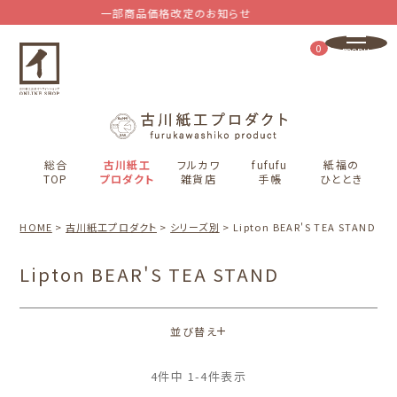
一部商品価格改定のお知らせ
0
総合
古川紙工
フルカワ
fufufu
紙福の
TOP
プロダクト
雑貨店
手帳
ひととき
HOME
古川紙工プロダクト
シリーズ別
Lipton BEAR'S TEA STAND
Lipton BEAR'S TEA STAND
並び替え
4
件中
1
-
4
件表示