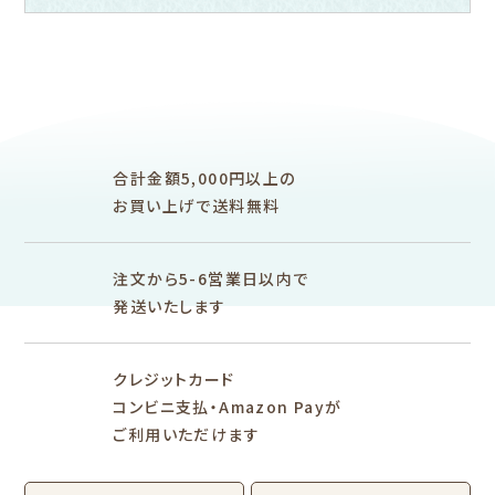
フルカワ雑貨店トップ
紙福のひとときトップ
fufufu手帳トップ
新着商品一覧をみる
商品一覧をみる
商品一覧をみる
アイテム別
レターセット・便箋・封筒
のし袋
はんこ
スタンプパッド
ぽち袋
おりがみ
合計金額5,000円以上の
M5
M6
M5スクエア
布物
文具・雑貨
お買い上げで送料無料
そえぶみ箋リフィル
遊び箋リフィル
バインダー
シリーズで探す
プロダクト商品の
雑貨類
その他
注文から5-6営業日以内で
発送いたします
シリーズ別
シリーズで探す
クレジットカード
fufufu手帳
サンリオキャラクタ
カリタ
コンビニ支払・Amazon Payが
ーズ
ご利用いただけます
おやつパーティ
トビマツショウイチ
トコロコムギ
アルプスの少女ハイ