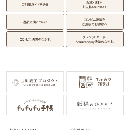
ロウ
ジ
配送・送料・
翠 sui の商品を見る
結々 yuiyui の商品を見る
ご利用ガイドをみる
お支払いについて
フルカワはんこの商品を見る
スタンプパッドの商品を見る
Lipton BEAR'S
カルビーレトロ
サンリオキャラクタ
TEA STAND
ーズ
コンビニ決済を
返品交換について
ご選択のお客様へ
フルーツマーケット
DAILY LIFE
kokoromoyou
お菓子などうぶつ
クレジットカード・
コンビニ決済のながれ
工房
Amazonpay決済のながれ
わたしびより
イラストレータ別
for Gift Tulipの商品を見る
for Gift Mimozaの商品を見る
mizutama
トビマツショウイチ
トコロコムギ
NIPPON365 の商品を見る
ロウ
キャラクター別
サンリオキャラクタ
アルプスの少女ハイ
ーズ
ジ
コラボ別
お気に入りリスト
ご利用ガイド