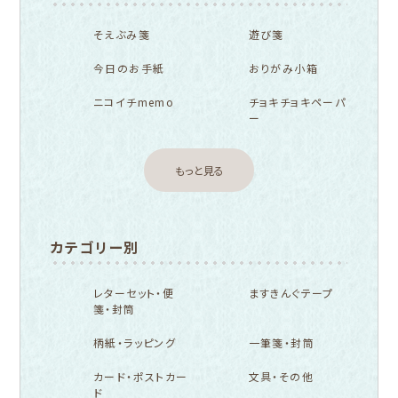
そえぶみ箋
遊び箋
今日のお手紙
おりがみ小箱
ニコイチmemo
チョキチョキペーパ
ー
もっと見る
カテゴリー別
レターセット・便
ますきんぐテープ
箋・封筒
柄紙・ラッピング
一筆箋・封筒
カード・ポストカー
文具・その他
ド