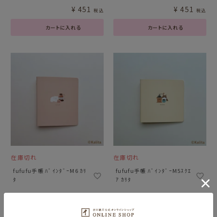
¥
451
¥
451
税込
税込
カートに入れる
カートに入れる
在庫切れ
在庫切れ
fufufu手帳 ﾊﾞｲﾝﾀﾞｰM6 ｶﾘ
fufufu手帳 ﾊﾞｲﾝﾀﾞｰM5ｽｸｴ
ﾀ
ｱ ｶﾘﾀ
¥
3,080
¥
2,640
税込
税込
詳細を見る
詳細を見る