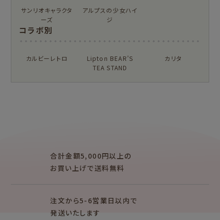
箋・封筒
サンリオキャラクタ
アルプスの少女ハイ
ーズ
ジ
柄紙・ラッピング
一筆箋・封筒
コラボ別
カード・ポストカー
文具・その他
ド
カルビーレトロ
Lipton BEAR'S
カリタ
TEA STAND
もっと見る
紙福のひとときトップ
商品一覧をみる
クリエイター別
レターセット・便箋・封筒
のし袋
mizutama
トビマツショウイチ
ぽち袋
おりがみ
合計金額5,000円以上の
ロウ
お買い上げで送料無料
トコロコムギ
オビワン
シリーズで探す
注文から5-6営業日以内で
キャラクター別
発送いたします