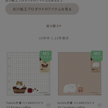
古川紙工プロダクトのアイテムもあるよ♪
古川紙工プロダクトのアイテムを見る
並び替え
15
件中
1
-
15
件表示
fufufu手帳 ﾘﾌｨﾙM5ｽｸｴｱ ｶ
fufufu手帳 ﾘﾌｨﾙM5ｽｸｴｱ ｶ
ﾘﾀ Brown coffee
ﾘﾀ Caramel coffee