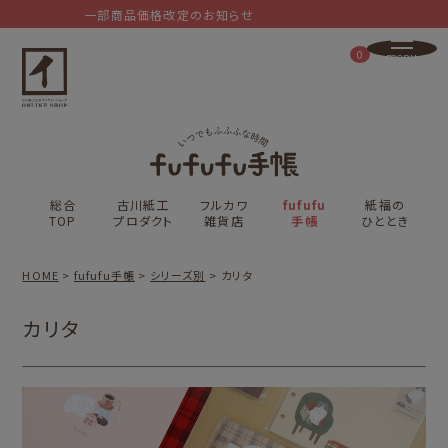
一部商品価格改定のお知らせ
0
総合
古川紙工
フルカワ
fufufu
紙福の
TOP
プロダクト
雑貨店
手帳
ひととき
HOME
fufufu手帳
シリーズ別
カリタ
カリタ