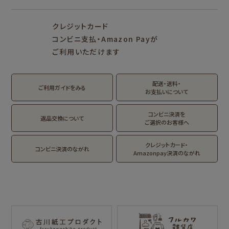
NEW!
NEW!
クレジットカード
MARUKO and
モンチッチ
MONCHHICHI
コンビニ支払・Amazon Payが
ご利用いただけます
サンリオキャラクタ
IRODORI
ーズ
RASCAL
Oshigoto Licca
MOGUMOGU
配送・送料・
翠 sui の商品を見る
結々 yuiyui の商品を見る
ご利用ガイドをみる
HAMTAROU
お支払いについて
アルプスの少女ハ
コンビニ決済を
返品交換について
イジ
ご選択のお客様へ
クレジットカード・
コンビニ決済のながれ
Amazonpay決済のながれ
コラボ別
サンリツマート
kogumaitan
cafe
カルビーレトロ
Lipton BEAR'S
NIPPON365 の商品を見る
TEA STAND