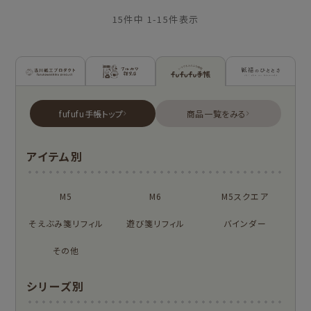
15
件中
1
-
15
件表示
古川紙工プロダクトトップ
フルカワ雑貨店トップ
fufufu手帳トップ
新着商品一覧を見る
新着商品一覧をみる
商品一覧をみる
シリーズ別
アイテム別
はんこ
スタンプパッド
NEW!
NEW!
オンラインショップ
お菓子などうぶつ
M5
M6
M5スクエア
布物
文具・雑貨
限定
工房
そえぶみ箋リフィル
遊び箋リフィル
バインダー
NEW!
NEW!
プロダクト商品の
MARUKO and
モンチッチ
雑貨類
その他
MONCHHICHI
chocolog
わたしびより
シリーズ別
シリーズで探す