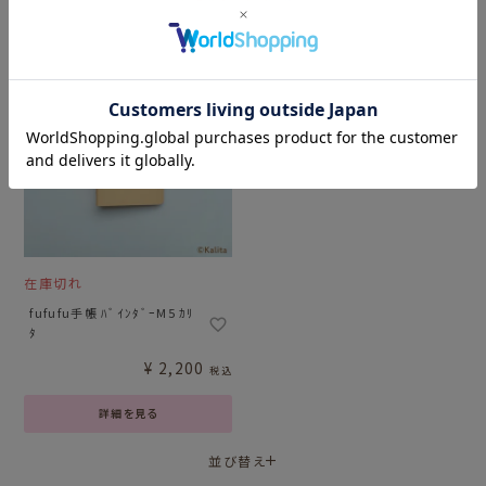
在庫切れ
fufufu手帳 ﾊﾞｲﾝﾀﾞｰM5 ｶﾘ
ﾀ
¥
2,200
税込
詳細を見る
並び替え