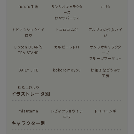
もっと見る
fufufu手帳
サンリオキャラクタ
カリタ
ーズ
おやつパーティ
トビマツショウイチ
アイテム別
トコロコムギ
アルプスの少女ハイ
ロウ
ジ
フルカワはんこの商品を見る
スタンプパッドの商品を見る
そえぶみ箋
遊び箋
Lipton BEAR'S
カルビーレトロ
サンリオキャラクタ
TEA STAND
ーズ
今日のお手紙
おりがみ小箱
フルーツマーケット
ニコイチmemo
チョキチョキペーパ
DAILY LIFE
kokoromoyou
お菓子などうぶつ
ー
工房
わたしびより
もっと見る
イラストレータ別
for Gift Tulipの商品を見る
for Gift Mimozaの商品を見る
mizutama
トビマツショウイチ
トコロコムギ
カテゴリー別
ロウ
キャラクター別
レターセット・便
ますきんぐテープ