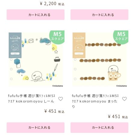
¥
2,200
税込
カートに入れる
カートに入れる
fufufu手帳 遊び箋ﾘﾌｨﾙM5ｽ
fufufu手帳 遊び箋ﾘﾌｨﾙM5ｽ
ｸｴｱ kokoromoyou しーん
ｸｴｱ kokoromoyou まった
り
¥
451
税込
¥
451
税込
カートに入れる
カートに入れる