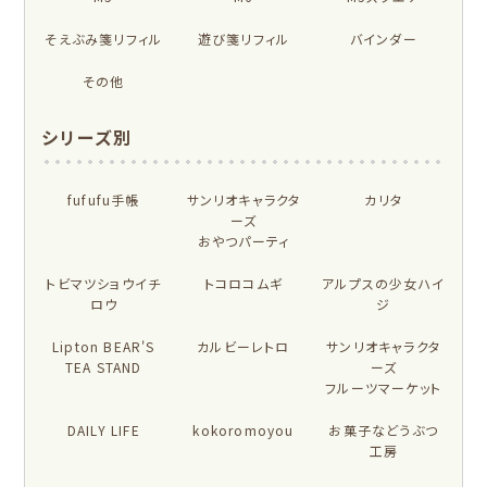
布物
文具・雑貨
限定
工房
そえぶみ箋リフィル
遊び箋リフィル
バインダー
NEW!
NEW!
プロダクト商品の
MARUKO and
モンチッチ
雑貨類
その他
MONCHHICHI
chocolog
わたしびより
シリーズ別
シリーズで探す
もっと見る
fufufu手帳
サンリオキャラクタ
カリタ
ーズ
おやつパーティ
トビマツショウイチ
アイテム別
トコロコムギ
アルプスの少女ハイ
ロウ
ジ
フルカワはんこの商品を見る
スタンプパッドの商品を見る
そえぶみ箋
遊び箋
Lipton BEAR'S
カルビーレトロ
サンリオキャラクタ
TEA STAND
ーズ
今日のお手紙
おりがみ小箱
フルーツマーケット
ニコイチmemo
チョキチョキペーパ
DAILY LIFE
kokoromoyou
お菓子などうぶつ
ー
工房