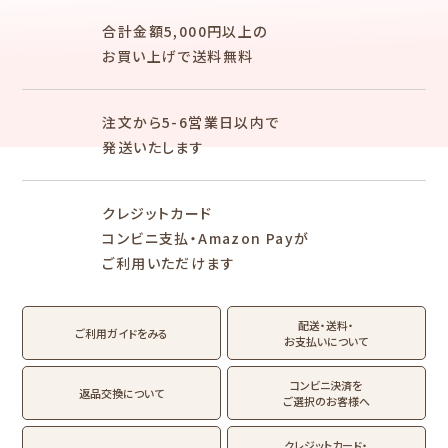
mizutama
トビマツショウイチ
ぽち袋
おりがみ
合計金額5,000円以上の
ロウ
お買い上げで送料無料
トコロコムギ
オビワン
シリーズで探す
注文から5-6営業日以内で
キャラクター別
発送いたします
NEW!
NEW!
クレジットカード
MARUKO and
モンチッチ
MONCHHICHI
コンビニ支払・Amazon Payが
ご利用いただけます
サンリオキャラクタ
IRODORI
ーズ
RASCAL
Oshigoto Licca
MOGUMOGU
配送・送料・
翠 sui の商品を見る
結々 yuiyui の商品を見る
ご利用ガイドをみる
HAMTAROU
お支払いについて
アルプスの少女ハ
コンビニ決済を
返品交換について
イジ
ご選択のお客様へ
クレジットカード・