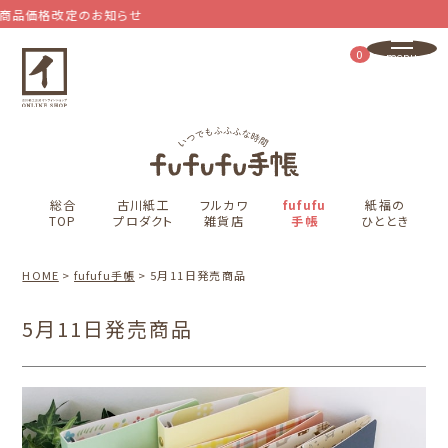
一部商品価格改定のお知ら
0
総合
古川紙工
フルカワ
fufufu
紙福の
TOP
プロダクト
雑貨店
手帳
ひととき
HOME
fufufu手帳
5月11日発売商品
5月11日発売商品