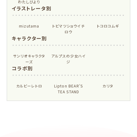
わたしびより
もっと見る
イラストレータ別
for Gift Tulipの商品を見る
for Gift Mimozaの商品を見る
mizutama
トビマツショウイチ
トコロコムギ
カテゴリー別
ロウ
キャラクター別
レターセット・便
ますきんぐテープ
箋・封筒
サンリオキャラクタ
アルプスの少女ハイ
ーズ
ジ
柄紙・ラッピング
一筆箋・封筒
コラボ別
カード・ポストカー
文具・その他
ド
カルビーレトロ
Lipton BEAR'S
カリタ
TEA STAND
もっと見る
紙福のひとときトップ
商品一覧をみる
クリエイター別
レターセット・便箋・封筒
のし袋