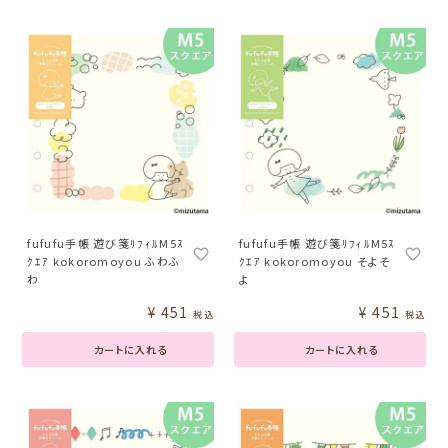
fufufu手帳 遊び箋ﾘﾌｨﾙM5ｽ
fufufu手帳 遊び箋ﾘﾌｨﾙM5ｽ
ｸｴｱ kokoromoyou ふわふ
ｸｴｱ kokoromoyou そよそ
わ
よ
¥
451
¥
451
税込
税込
カートに入れる
カートに入れる