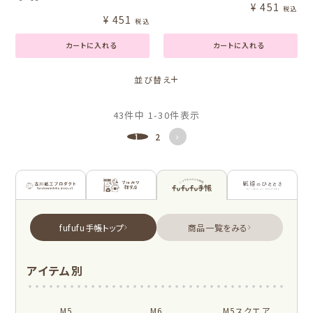
¥
451
税込
¥
451
税込
カートに入れる
カートに入れる
並び替え
43
件中
1
-
30
件表示
1
2
古川紙工プロダクトトップ
フルカワ雑貨店トップ
fufufu手帳トップ
新着商品一覧を見る
新着商品一覧をみる
商品一覧をみる
シリーズ別
アイテム別
はんこ
スタンプパッド
NEW!
NEW!
オンラインショップ
お菓子などうぶつ
M5
M6
M5スクエア