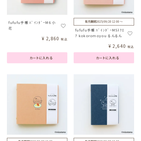
販売期間
2025/09/20 12:00
〜
fufufu手帳 ﾊﾞｲﾝﾀﾞｰM6 小
花
fufufu手帳 ﾊﾞｲﾝﾀﾞｰM5ｽｸｴ
ｱ kokoromoyou るんるん
¥
2,860
税込
¥
2,640
税込
カートに入れる
カートに入れる