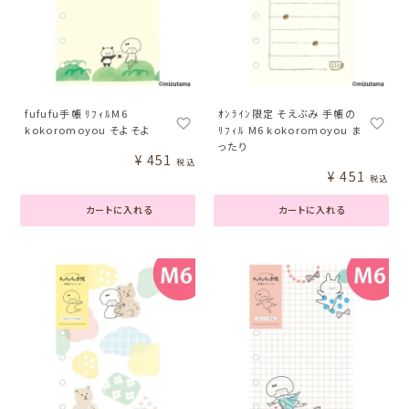
fufufu手帳 ﾘﾌｨﾙM6
ｵﾝﾗｲﾝ限定 そえぶみ 手帳の
kokoromoyou そよそよ
ﾘﾌｨﾙ M6 kokoromoyou ま
ったり
¥
451
税込
¥
451
税込
カートに入れる
カートに入れる