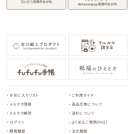
コンビニ決済のながれ
Amazonpay決済のながれ
コラボ別
サンリツマート
kogumaitan
cafe
カルビーレトロ
Lipton BEAR'S
NIPPON365 の商品を見る
TEA STAND
オビワン
カリタ
サンリオキャラクタ
サンリオキャラクタ
ーズ
ーズ
おやつパーティ
フルーツマーケット
お気に入りリスト
ご利用ガイド
メルマガ登録
返品交換について
メルマガ解除
送料について
ログイン
よくあるご質問(FAQ)
閲覧履歴
注文履歴